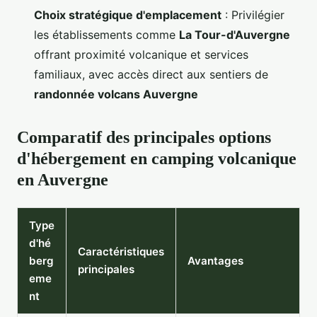
Choix stratégique d'emplacement
: Privilégier
les établissements comme
La Tour-d'Auvergne
offrant proximité volcanique et services
familiaux, avec accès direct aux sentiers de
randonnée volcans Auvergne
Comparatif des principales options
d'hébergement en camping volcanique
en Auvergne
Type
d'hé
Caractéristiques
berg
Avantages
principales
eme
nt