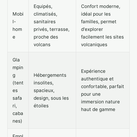
Equipés,
Confort moderne,
Mobi
climatisés,
idéal pour les
l-
sanitaires
familles, permet
hom
privés, terrasse,
d'explorer
e
proche des
facilement les sites
volcans
volcaniques
Gla
mpin
Expérience
g
Hébergements
authentique et
(tent
insolites,
confortable, parfait
es
spacieux,
pour une
safa
design, sous les
immersion nature
ri,
étoiles
haut de gamme
caba
nes)
Empl